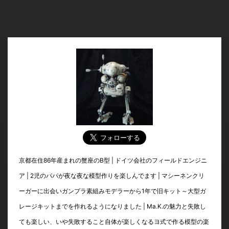
京都在住86年産まれの蟹座のB型 | ドイツ会社のフィールドエンジニ
ア | 2児のパパが夜な夜な模型作りを楽しんでます | マシーネンクリ
ーガーに出会いガンプラ素組みモデラーから1年で旧キット～大型ガ
レージキットまでを作れるようになりました | Ma.K.の魅力と失敗し
ても楽しい、いや失敗すること自体が楽しくなるヨ式で作る模型の楽