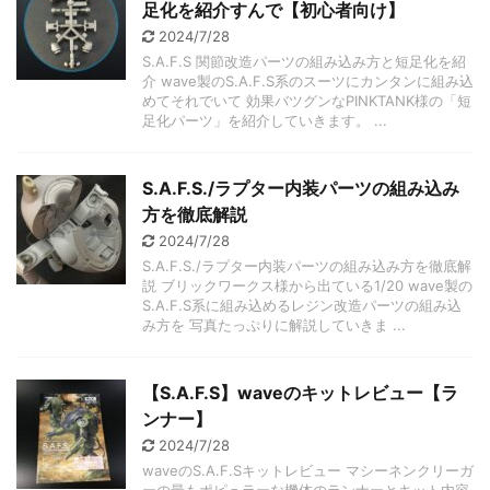
足化を紹介すんで【初心者向け】
2024/7/28
S.A.F.S 関節改造パーツの組み込み方と短足化を紹
介 wave製のS.A.F.S系のスーツにカンタンに組み込
めてそれでいて 効果バツグンなPINKTANK様の「短
足化パーツ」を紹介していきます。 ...
S.A.F.S./ラプター内装パーツの組み込み
方を徹底解説
2024/7/28
S.A.F.S./ラプター内装パーツの組み込み方を徹底解
説 ブリックワークス様から出ている1/20 wave製の
S.A.F.S系に組み込めるレジン改造パーツの組み込
み方を 写真たっぷりに解説していきま ...
【S.A.F.S】waveのキットレビュー【ラ
ンナー】
2024/7/28
waveのS.A.F.Sキットレビュー マシーネンクリーガ
ーの最もポピュラーな機体のランナーとキット内容