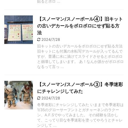
貼るとボロ ...
【スノーマン/スノーボール④】旧キット
の古いデカールをボロボロにせず貼る方
法
2024/7/28
旧キットの古いデカールをボロボロにせず貼る方法
旧キットにも付属の水転写デカールが入ってるんで
すが、普通に水に漬けてスライドさせるとボロボロ
と崩壊してしまいます。 あ！なんか誰かがボロボロ
なるって言っ ...
【スノーマン/スノーボール③】冬季迷彩
にチャレンジしてみた
2024/7/28
冬季迷彩にチャレンジしてみた いままで冬季迷彩は
1/35のグローサーフントとガチャーネンのラクー
ン、A.F.Sでやってみました。 その経験を活かし
て、こってり目な冬季迷彩を塗ってやろうとチャレ
ンジして ...