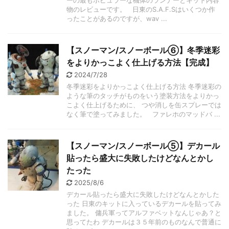
物のレビューです。 日東のS.A.F.Sはいくつか作
ったことがあるのですが、wav ...
【スノーマン/スノーボール⑥】冬季迷彩
をよりかっこよく仕上げる方法【完成】
2024/7/28
冬季迷彩をよりかっこよく仕上げる方法 冬季迷彩の
ような筆のタッチがものをいう塗装方法をよりかっ
こよく仕上げるために、 つや消しを缶スプレーでは
なく筆で塗ってみました。 ファレホのマッドバ ...
【スノーマン/スノーボール⑤】デカール
貼ったら盛大に失敗したけどなんとかし
たった
2025/8/6
デカール貼ったら盛大に失敗したけどなんとかした
った 日東のキットに入っているデカールを貼ってみ
ました。 傭兵軍ってアルファベットなんじゃあ？と
思ってたわ デカールは３５年前のものなんで普通に