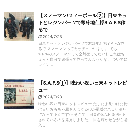
【スノーマン/スノーボール②】日東キッ
トとレジンパーツで寒冷地仕様S.A.F.S作
るで
2024/7/28
日東キットとレジンパーツで寒冷地仕様S.A.F.S作
るで スノーマンってカッチョいいよな。 でも、
waveのスノーマンって全然売ってないしこれはち
ょっと自分で頑張って作ってみようかな。 ついでに
レイン ...
【S.A.F.S①】味わい深い日東キットレビ
ュー
2024/7/28
味わい深い日東キットレビュー たまたま見つけた街
の古いおもちゃ屋さんに寄るのが最近の楽しい趣味
になってるんですが そこで、日東のS.A.F.Sが吊る
されているのを発見しました。 目を輝かせながら購
入し ...