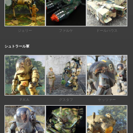
ジェリー
ファルケ
ドールハウス
シュトラール軍
P.K.A.
グスタフ
ケッツァー