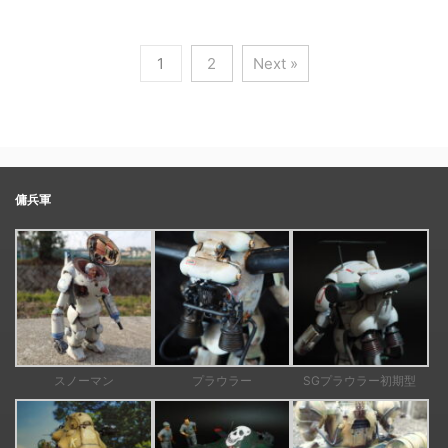
1
2
Next »
傭兵軍
スノーマン
プラウラー
SGプラウラー初期型