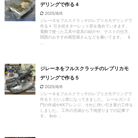
デリングで作る４
2025/8/6
ジレーネをフルスクラッチのレプリカモデリングで
作る４ 引き続きターレット部を進めていきます。
電飾で使った工具や道具の紹介や、テストの仕方、
関西のおすすめ模型屋さんなどを書いてます。 &
...
ジレーネをフルスクラッチのレプリカモ
デリングで作る５
2025/8/6
ジレーネをフルスクラッチのレプリカモデリングで
作る５ だいぶ形になってきました。 レールガン２
門の作成やKKアレンジ、それに伴い引き算の工作を
しました。 工作の完成から下地塗りまでの記事で
す。 &nb ...