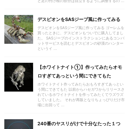
と足の付け根の部分は自立するように調整するの ...
デスピオンをSASジープ風に作ってみる
デスピオンをSASジープ風に作ってみる ゴーレムを
買ったときに、デスピオンもついでに購入してまし
た。 SASジープのインストラクションにあるコンバ
ットサービスを読むとデスピオンの砂漠のハンター
というイ ...
【ホワイトナイト①】作ってみたらオモ
ロすぎてあっという間にできてもた
ホワイトナイト作ってみたらおもろすぎてあっとい
う間にできてもた 以前からハセガワからリリースさ
れているホワイトナイトを作ってみたくてウズウズ
していました。 それが再販となりちょっぴりだけ市
場に出回って ...
240番のヤスリがけで十分なたった１つ