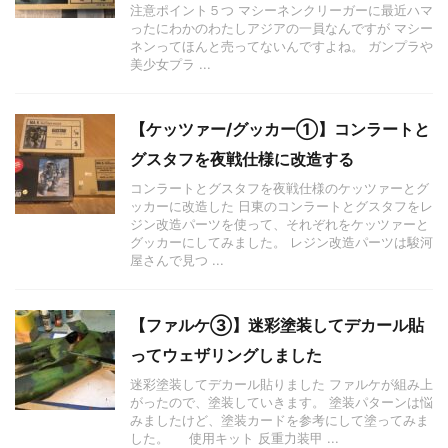
注意ポイント５つ マシーネンクリーガーに最近ハマ
ったにわかのわたしアジアの一員なんですが マシー
ネンってほんと売ってないんですよね。 ガンプラや
美少女プラ ...
【ケッツァー/グッカー①】コンラートと
グスタフを夜戦仕様に改造する
コンラートとグスタフを夜戦仕様のケッツァーとグ
ッカーに改造した 日東のコンラートとグスタフをレ
ジン改造パーツを使って、それぞれをケッツァーと
グッカーにしてみました。 レジン改造パーツは駿河
屋さんで見つ ...
【ファルケ③】迷彩塗装してデカール貼
ってウェザリングしました
迷彩塗装してデカール貼りました ファルケが組み上
がったので、塗装していきます。 塗装パターンは悩
みましたけど、塗装カードを参考にして塗ってみま
した。 使用キット 反重力装甲 ...