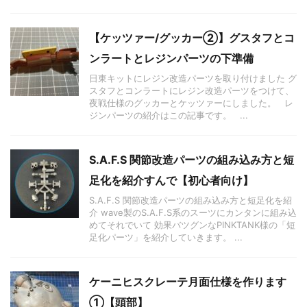
【ケッツァー/グッカー②】グスタフとコ
ンラートとレジンパーツの下準備
日東キットにレジン改造パーツを取り付けました グ
スタフとコンラートにレジン改造パーツをつけて、
夜戦仕様のグッカーとケッツァーにしました。 レ
ジンパーツの紹介はこの記事です。 ...
S.A.F.S 関節改造パーツの組み込み方と短
足化を紹介すんで【初心者向け】
S.A.F.S 関節改造パーツの組み込み方と短足化を紹
介 wave製のS.A.F.S系のスーツにカンタンに組み込
めてそれでいて 効果バツグンなPINKTANK様の「短
足化パーツ」を紹介していきます。 ...
ケーニヒスクレーテ月面仕様を作ります
①【頭部】