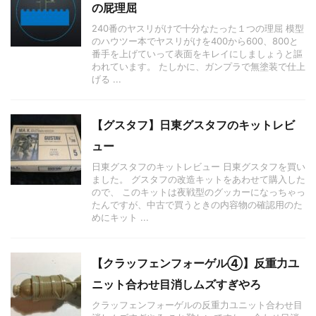
の屁理屈
240番のヤスリがけで十分なたった１つの理屈 模型
のハウツー本でヤスリがけを400から600、800と
番手を上げていって表面をキレイにしましょうと謳
われています。 たしかに、ガンプラで無塗装で仕上
げる ...
【グスタフ】日東グスタフのキットレビ
ュー
日東グスタフのキットレビュー 日東グスタフを買い
ました。 グスタフの改造キットをあわせて購入した
ので、 このキットは夜戦型のグッカーになっちゃっ
たんですが、中古で買うときの内容物の確認用のた
めにキット ...
【クラッフェンフォーゲル④】反重力ユ
ニット合わせ目消しムズすぎやろ
クラッフェンフォーゲルの反重力ユニット合わせ目