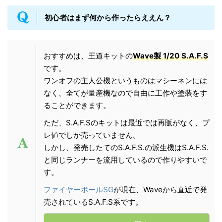
初心者はまず何から作ったらええん？
おすすめは、王道キットの
Wave製 1/20 S.A.F.S
です。
ワンオフの主人公機というものはマシーネンには
なく、全てが量産機なので自由に工作や塗装をす
ることができます。
ただ、S.A.F.Sのキットは最近では再販がなく、プ
レ値でしか売っていません。
しかし、発売したてのS.A.F.S.の派生機はS.A.F.S.
と同じランナーを流用しているので作りやすいで
す。
ファイヤーボールSG
が現在、Waveから直近で発
売されているS.A.F.S系です。