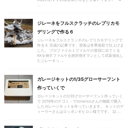
...
ジレーネをフルスクラッチのレプリカモ
デリングで作る６
ジレーネをフルスクラッチのレプリカモデリングで
作る６ 完成の記事です。塗装は冬季迷彩で仕上げま
した。 プロファイル１ファルケの冒頭に出てくる
KKを倒すファルケを絶対倒すマンとして武装強化し
たジレーネっ ...
ガレージキットの1/35グローサーフント
作っていくで
ガレージキットの1/35グローサーフント作っていく
で 2019年のナゴミ－でtonericoさんの物販で購入
したガレージキットを作っていきます。 キットのデ
ィーラーさんはロッポンギヒロシ様でです。 以 ...