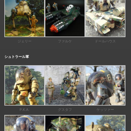
ジェリー
ファルケ
ドールハウス
シュトラール軍
P.K.A.
グスタフ
ケッツァー