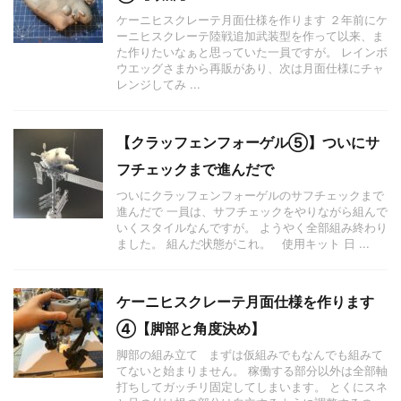
ケーニヒスクレーテ月面仕様を作ります ２年前にケ
ーニヒスクレーテ陸戦追加武装型を作って以来、ま
た作りたいなぁと思っていた一員ですが。 レインボ
ウエッグさまから再販があり、次は月面仕様にチャ
レンジしてみ ...
【クラッフェンフォーゲル⑤】ついにサ
フチェックまで進んだで
ついにクラッフェンフォーゲルのサフチェックまで
進んだで 一員は、サフチェックをやりながら組んで
いくスタイルなんですが。 ようやく全部組み終わり
ました。 組んだ状態がこれ。 使用キット 日 ...
ケーニヒスクレーテ月面仕様を作ります
④【脚部と角度決め】
脚部の組み立て まずは仮組みでもなんでも組みて
てないと始まりません。 稼働する部分以外は全部軸
打ちしてガッチリ固定してしまいます。 とくにスネ