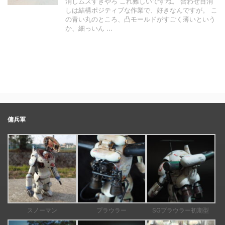
消しムズすぎやろ これ難しいですね。 合わせ目消
しは結構ポジティブな作業で、好きなんですが。 こ
の青い丸のところ、凸モールドがすごく薄いという
か、細っいん ...
傭兵軍
スノーマン
プラウラー
SGプラウラー初期型