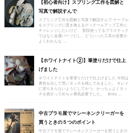
【初心者向け】スプリング工作を図解と
写真で解説すんで
スプリング工作を図解と写真で解説すんで ケーブル
をスプリングに置き換えるディテールアップ工作に
チャレンジしたいけど、 普段使ってるプラスチック
ではなく金属パーツだし、どういった工具が必要か
よくわかんな ...
【ホワイトナイト②】筆塗りだけで仕上
げました
ホワイトナイトを筆塗りだけで仕上げました 今回は
勇気を出して荒いタッチを残してみました。 キレイ
に塗りきらないようにしてかつ、かっちょよくタッ
チを残すってめちゃ勇気必要でした。 &nbs ...
中古プラモ屋でマシーネンクリーガーを
買うときの５つのポイント
中古プラモ屋でマシーネンクリーガーを買うときの