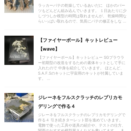
ラッカーパテの乾燥しているあいだに ほかのパー
ツもどんどん組み込んでいきます。 １日あたりに少
しづつしか模型の時間は取れませんが、 乾燥時間な
らいっぱい取れるので、気長にパテの修正をしな ...
【ファイヤーボール】キットレビュー
【wave】
【ファイヤーボール】キットレビュー SGプラウラ
ー初期型の改造をするための素体キットとして手に
入れたので 中身を紹介していきます。 ほとんど、
S.A.F.Sのキットに宇宙用のキットが付属していま
す。 ...
ジレーネをフルスクラッチのレプリカモ
デリングで作る４
ジレーネをフルスクラッチのレプリカモデリングで
作る４ 引き続きターレット部を進めていきます。
電飾で使った工具や道具の紹介や、テストの仕方、
関西のおすすめ模型屋さんなどを書いてます。 &