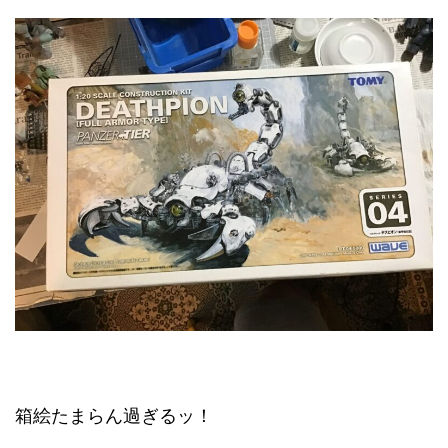
箱絵たまらん過ぎるッ！